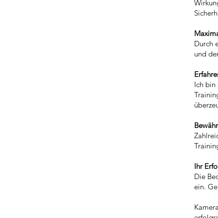
Wirkung
Sicherh
Maxima
Durch 
und
de
Erfahre
Ich bin
Trainin
überze
Bewähr
Zahlrei
Trainin
Ihr Erf
Die Bed
ein. Ge
Kamerap
erfolgr