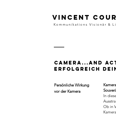
Vincent Cou
Kommunikations Visionär & L
Camera...and Ac
Erfolgreich dei
Kamera
Persönliche Wirkung
Souver
vor der
Kamera
In die
Ausstra
Ob in 
Kamerap