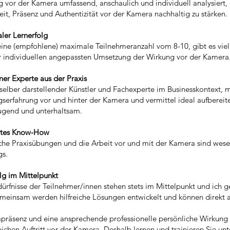
 vor der Kamera umfassend, anschaulich und individuell analysiert, refl
eit, Präsenz und Authentizität vor der Kamera nachhaltig zu stärken.
ler Lernerfolg
eine (empfohlene) maximale Teilnehmeranzahl vom
8-10, gibt es vi
r
individuellen angepassten Umsetzung der Wirkung vor der Kamera
ner Experte aus der Praxis
 selber darstellender Künstler und Fachexperte im Businesskontext, m
gserfahrung vor und hinter der Kamera und vermittel ideal aufbereite
ugend und unterhaltsam.
tes Know-How
che Praxisübungen und die Arbeit vor und mit der Kamera sind wesen
gs.
olg im Mittelpunkt
ürfnisse der Teilnehmer/innen stehen stets im Mittelpunkt und ich g
meinsam werden hilfreiche Lösungen entwickelt und können direkt 
räsenz und eine ansprechende professionelle persönliche Wirkung is
eichen Auftritt vor der Kamera. Deshalb lernen und trainieren Sie un